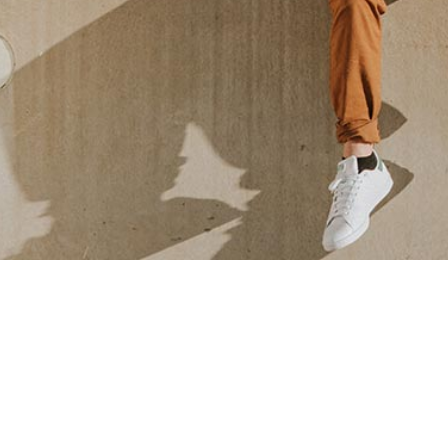
Lorem ipsum dolor sit amet, consectetur adipiscing elit, sed do
magna aliqua. Id volutpat lacus laoreet non. Eu ultrices vitae au
tempor commodo ullamcorper a lacus. Etiam non quam lacus susp
id eu nisl. Auctor urna nunc id cursus metus aliquam eleifend mi.
Sollicitudin tempor id eu nisl nunc. Amet nisl suscipit adipiscing
At urna condimentum mattis pellentesque. Volutpat ac tincidunt 