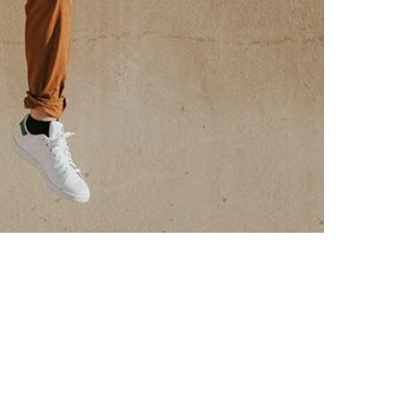
 eiusmod tempor incididunt ut labore et dolore
ctor eu augue ut lectus. In ante metus dictum at
endisse. Porttitor leo a diam sollicitudin tempor
 Aliquam vestibulum morbi blandit cursus risus at.
 bibendum. Est ullamcorper eget nulla facilisi etiam.
vitae semper quis lectus nulla at. Aliquet porttitor