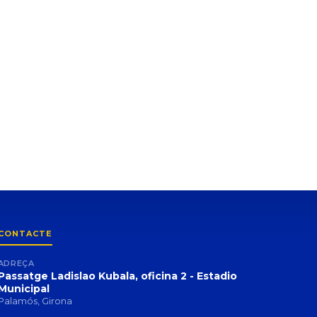
CONTACTE
ADREÇA
Passatge Ladislao Kubala, oficina 2 - Estadio
Municipal
Palamós, Girona