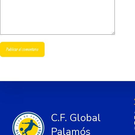
Publicar el comentario
C.F. Global
Palamós